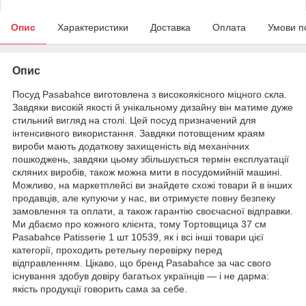
Опис
Характеристики
Доставка
Оплата
Умови п
Опис
Посуд Pasabahce виготовлена з високоякісного міцного скла.
Завдяки високій якості й унікальному дизайну він матиме дуже
стильний вигляд на столі. Цей посуд призначений для
інтенсивного використання. Завдяки потовщеним краям
вироби мають додаткову захищеність від механічних
пошкоджень, завдяки цьому збільшується термін експлуатації
скляних виробів, також можна мити в посудомийній машині.
Можливо, на маркетплейсі ви знайдете схожі товари й в інших
продавців, але купуючи у нас, ви отримуєте повну безпеку
замовлення та оплати, а також гарантію своєчасної відправки.
Ми дбаємо про кожного клієнта, тому Тортовщица 37 см
Pasabahce Patisserie 1 шт 10539, як і всі інші товари цієї
категорії, проходить ретельну перевірку перед
відправленням. Цікаво, що бренд Pasabahce за час свого
існування здобув довіру багатьох українців — і не дарма:
якість продукції говорить сама за себе.