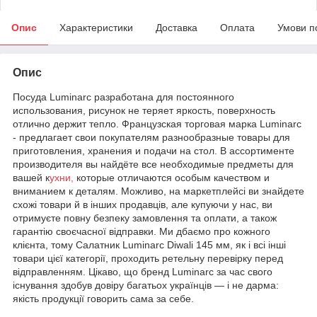
Опис
Характеристики
Доставка
Оплата
Умови п
Опис
Посуда Luminarc разработана для постоянного
использования, рисунок не теряет яркость, поверхность
отлично держит тепло. Французская торговая марка Luminarc
- предлагает свои покупателям разнообразные товары для
приготовления, хранения и подачи на стол. В ассортименте
производителя вы найдёте все необходимые предметы для
вашей к
ухни,
которые отличаются особым качеством и
вниманием к деталям. Можливо, на маркетплейсі ви знайдете
схожі товари й в інших продавців, але купуючи у нас, ви
отримуєте повну безпеку замовлення та оплати, а також
гарантію своєчасної відправки. Ми дбаємо про кожного
клієнта, тому Салатник Luminarc Diwali 145 мм, як і всі інші
товари цієї категорії, проходить ретельну перевірку перед
відправленням. Цікаво, що бренд Luminarc за час свого
існування здобув довіру багатьох українців — і не дарма:
якість продукції говорить сама за себе.