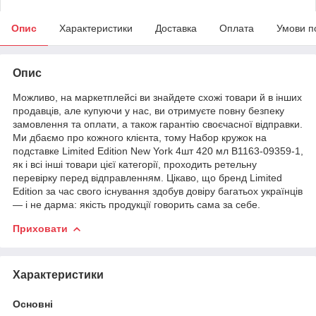
Опис
Характеристики
Доставка
Оплата
Умови п
Опис
Можливо, на маркетплейсі ви знайдете схожі товари й в інших
продавців, але купуючи у нас, ви отримуєте повну безпеку
замовлення та оплати, а також гарантію своєчасної відправки.
Ми дбаємо про кожного клієнта, тому Набор кружок на
подставке Limited Edition New York 4шт 420 мл B1163-09359-1,
як і всі інші товари цієї категорії, проходить ретельну
перевірку перед відправленням. Цікаво, що бренд Limited
Edition за час свого існування здобув довіру багатьох українців
— і не дарма: якість продукції говорить сама за себе.
Приховати
Характеристики
Основні