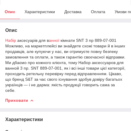
Опис
Характеристики
Доставка
Оплата
Умови п
Опис
Набір
аксесуарів для в
анної
кімнати SNT 3 пр 889-07-001
Можливо, на маркетплейсі ви знайдете схожі товари й в інших
продавців, але купуючи у нас, ви отримуєте повну безпеку
замовлення та оплати, а також гарантію своєчасної відправки.
Ми дбаємо про кожного клієнта, тому Набор аксессуаров для
ванной 3 пр. SNT 889-07-001, як і всі інші товари цієї категорії,
проходить ретельну перевірку перед відправленням. Цікаво,
що бренд S&T за час свого існування здобув довіру багатьох
українців — і не дарма: якість продукції говорить сама за
себе.
Приховати
Характеристики