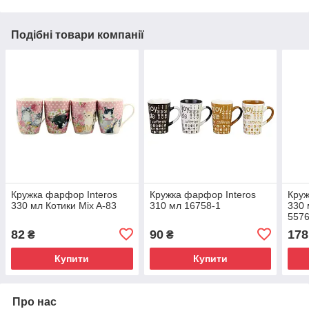
Подібні товари компанії
Кружка фарфор Interos
Кружка фарфор Interos
Круж
330 мл Котики Mix A-83
310 мл 16758-1
330 
5576
82
90
178
₴
₴
Купити
Купити
Про нас