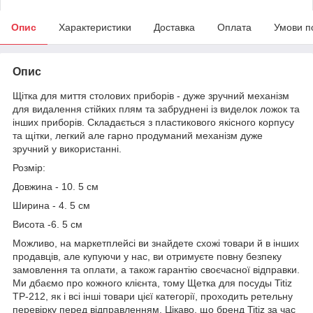
Опис
Характеристики
Доставка
Оплата
Умови п
Опис
Щітка для миття столових приборів - дуже зручний механізм
для видалення стійких плям та забруднені із виделок ложок та
інших приборів. Складається з пластикового якісного корпусу
та щітки, легкий але гарно продуманий механізм дуже
зручний у використанні.
Розмір:
Довжина - 10. 5 см
Ширина - 4. 5 см
Висота -6. 5 см
Можливо, на маркетплейсі ви знайдете схожі товари й в інших
продавців, але купуючи у нас, ви отримуєте повну безпеку
замовлення та оплати, а також гарантію своєчасної відправки.
Ми дбаємо про кожного клієнта, тому Щетка для посуды Titiz
TP-212, як і всі інші товари цієї категорії, проходить ретельну
перевірку перед відправленням. Цікаво, що бренд Titiz за час