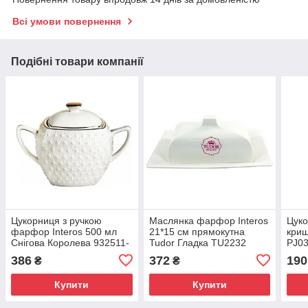
Всі умови повернення
Подібні товари компанії
Цукорниця з ручкою
Маслянка фарфор Interos
Цуко
фарфор Interos 500 мл
21*15 см прямокутна
криш
Снігова Королева 932511-
Tudor Гладка TU2232
PJ0
А
386
372
190
₴
₴
Купити
Купити