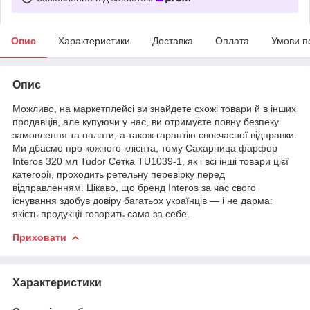
Опис
Характеристики
Доставка
Оплата
Умови п
Опис
Можливо, на маркетплейсі ви знайдете схожі товари й в інших
продавців, але купуючи у нас, ви отримуєте повну безпеку
замовлення та оплати, а також гарантію своєчасної відправки.
Ми дбаємо про кожного клієнта, тому Сахарница фарфор
Interos 320 мл Tudor Сетка TU1039-1, як і всі інші товари цієї
категорії, проходить ретельну перевірку перед
відправленням. Цікаво, що бренд Interos за час свого
існування здобув довіру багатьох українців — і не дарма:
якість продукції говорить сама за себе.
Приховати
Характеристики