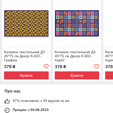
Килимок текстильний ДЗ
Килимок текстильний ДЗ
Кили
45*75 см Декор К-602-
45*75 см Декор К-602-
45*7
Графіка
Індія2
Інді
378
378
378
₴
₴
Купити
Купити
Про нас
97% позитивних з 39 відгуків за рік
Працює з 04.06.2015