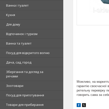
Ванна і туалет
Кухня
Для дому
Відпочинок і туризм
Ванна та туалет
Посуд для відкритого вогню
Дача, сад, город
Зберігання та догляд за
речами
Можливо, на маркетпл
Зоотовари
гарантію своєчасної в
ретельну перевірку п
говорить сама за себ
Посуд для приготування
Товари для прибирання