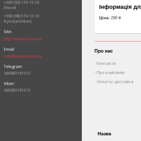
+380 (93) 170-13-29
Інформація дл
lifecell
+380 (98) 319-13-13
Ціна:
290 ₴
Kyivstar(Viber)
http://isklad.com.ua
Про нас
info@isklad.com.ua
Контакти
Про компанію
380983191313
Оплата і доставка
380983191313