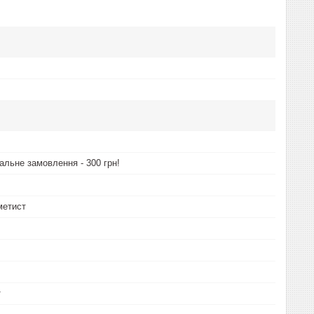
альне замовлення - 300 грн!
метист
т