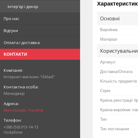
Характеристик
Інтер'єр і декор
Основні
Про нас
Виробник
Відгуки
Матеріал
Оплата і доставка
Користувальни
КОНТАКТИ
Артикул
Доставка/Оплата
Інтернет-магазин "iSklad"
Кількість предметів
Серія
Менеджер
Країна реєстрації б
Виноградів, Україна
Країна-виробник то
Тип
+380 (50) 013-14-13
Тип постачання
Vodafone