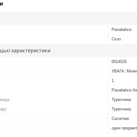
и
Pasabahce
Скло
цькі характеристики
0014526
УВАГА: Мінім
1
Pasabahce А
ренда
Туреччина
вару
Туреччина
Салатник
один предме