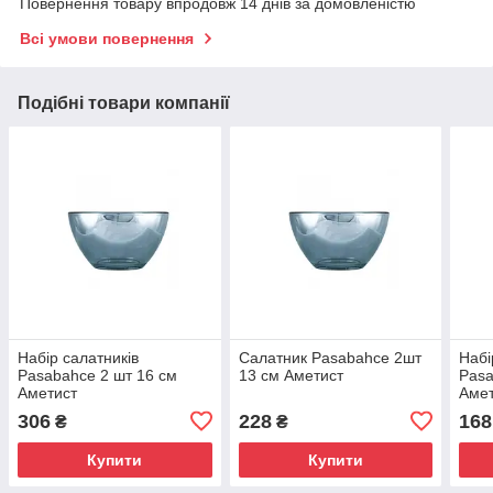
Повернення товару впродовж 14 днів за домовленістю
Всі умови повернення
Подібні товари компанії
Набір салатників
Салатник Pasabahce 2шт
Набі
Pasabahce 2 шт 16 см
13 см Аметист
Pasa
Аметист
Аме
306
228
168
₴
₴
Купити
Купити