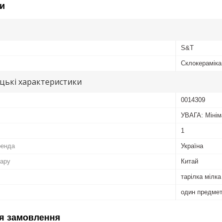
и
S&T
Склокераміка
цькі характеристики
0014309
УВАГА: Мінім
1
ренда
Україна
вару
Китай
тарілка мілка
один предме
я замовлення