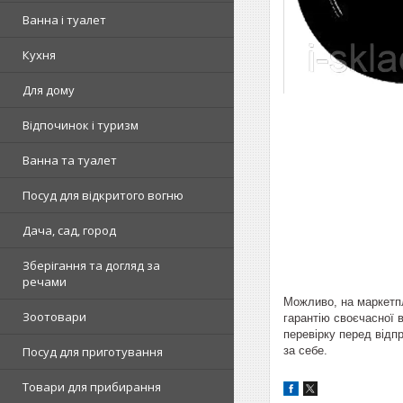
Ванна і туалет
Кухня
Для дому
Відпочинок і туризм
Ванна та туалет
Посуд для відкритого вогню
Дача, сад, город
Зберігання та догляд за
речами
Можливо, на маркетпл
Зоотовари
гарантію своєчасної в
перевірку перед відп
за себе.
Посуд для приготування
Товари для прибирання