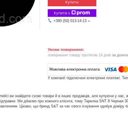
Купити
Купити з
+380 (50) 013-14-13
повернення товару протягом 14 днів
за домо
У компанії підключені електронні платежі. Те
ейсі ви знайдете схожі товари й в інших продавців, але купуючи у нас, 
ідправки. Ми дбаємо про кожного клієнта, тому Тарелка SNT 8 Черная 30357
равленням. Цікаво, що бренд S&T за час свого існування здобув довіру ба