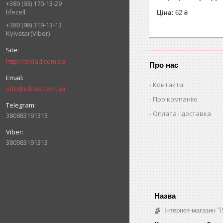
+380 (93) 170-13-29
lifecell
Ціна:
62 ₴
+380 (98) 319-13-13
Kyivstar(Viber)
http://isklad.com.ua
Про нас
Контакти
info@isklad.com.ua
Про компанію
Оплата і доставка
380983191313
380983191313
Інтернет-магазин "i