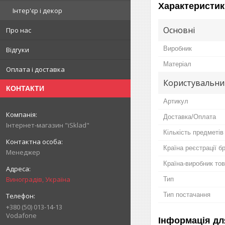
Характеристик
Інтер'єр і декор
Основні
Про нас
Виробник
Відгуки
Матеріал
Оплата і доставка
Користувальни
КОНТАКТИ
Артикул
Доставка/Оплата
Інтернет-магазин "iSklad"
Кількість предметів
Країна реєстрації б
Менеджер
Країна-виробник то
Виноградів, Україна
Тип
Тип постачання
+380 (50) 013-14-13
Vodafone
Інформація дл