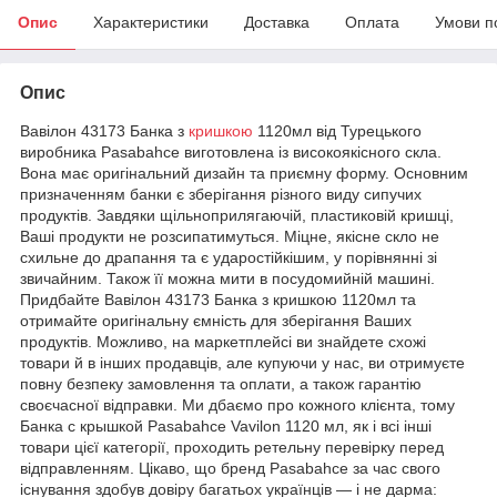
Опис
Характеристики
Доставка
Оплата
Умови п
Опис
Вавілон 43173 Банка з
кришкою
1120мл від Турецького
виробника Pasabahce виготовлена із високоякісного скла.
Вона має оригінальний дизайн та приємну форму. Основним
призначенням банки є зберігання різного виду сипучих
продуктів. Завдяки щільноприлягаючій, пластиковій кришці,
Ваші продукти не розсипатимуться. Міцне, якісне скло не
схильне до драпання та є ударостійкішим, у порівнянні зі
звичайним. Також її можна мити в посудомийній машині.
Придбайте Вавілон 43173 Банка з кришкою 1120мл та
отримайте оригінальну ємність для зберігання Ваших
продуктів. Можливо, на маркетплейсі ви знайдете схожі
товари й в інших продавців, але купуючи у нас, ви отримуєте
повну безпеку замовлення та оплати, а також гарантію
своєчасної відправки. Ми дбаємо про кожного клієнта, тому
Банка с крышкой Pasabahce Vavilon 1120 мл, як і всі інші
товари цієї категорії, проходить ретельну перевірку перед
відправленням. Цікаво, що бренд Pasabahce за час свого
існування здобув довіру багатьох українців — і не дарма: