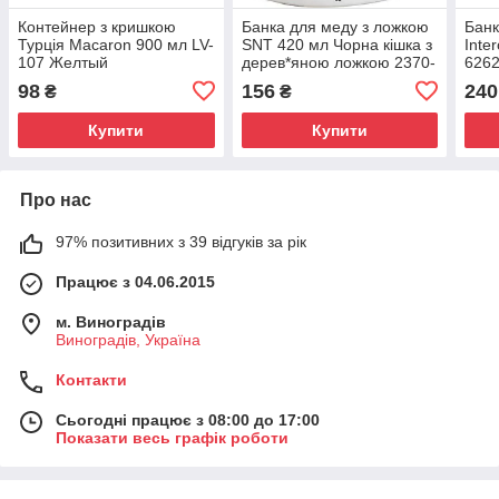
Контейнер з кришкою
Банка для меду з ложкою
Банк
Турція Macaron 900 мл LV-
SNT 420 мл Чорна кішка з
Inte
107 Желтый
дерев*яною ложкою 2370-
6262
12
98
156
240
₴
₴
Купити
Купити
Про нас
97% позитивних з 39 відгуків за рік
Працює з 04.06.2015
м. Виноградів
Виноградів, Україна
Контакти
Сьогодні працює з 08:00 до 17:00
Показати весь графік роботи