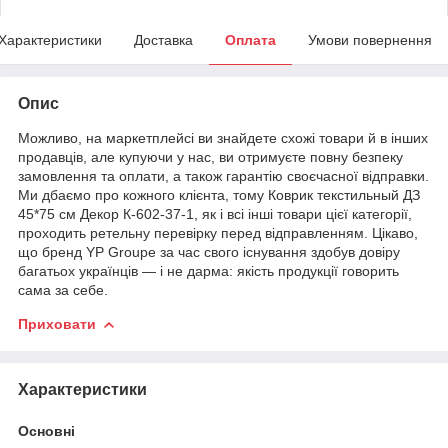
Характеристики
Доставка
Оплата
Умови повернення
Опис
Можливо, на маркетплейсі ви знайдете схожі товари й в інших
продавців, але купуючи у нас, ви отримуєте повну безпеку
замовлення та оплати, а також гарантію своєчасної відправки.
Ми дбаємо про кожного клієнта, тому Коврик текстильный ДЗ
45*75 см Декор К-602-37-1, як і всі інші товари цієї категорії,
проходить ретельну перевірку перед відправленням. Цікаво,
що бренд YP Groupe за час свого існування здобув довіру
багатьох українців — і не дарма: якість продукції говорить
сама за себе.
Приховати
Характеристики
Основні