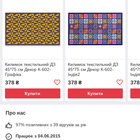
Килимок текстильний ДЗ
Килимок текстильний ДЗ
Кили
45*75 см Декор К-602-
45*75 см Декор К-602-
45*7
Графіка
Індія2
Інді
378
378
378
₴
₴
Купити
Купити
Про нас
97% позитивних з 39 відгуків за рік
Працює з 04.06.2015