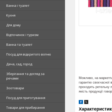
Ванна і туалет
Кухня
Для дому
Відпочинок і туризм
Ванна та туалет
Посуд для відкритого вогню
Дача, сад, город
Зберігання та догляд за
Можливо, на маркетпл
речами
гарантію своєчасної в
проходить ретельну п
Зоотовари
якість продукції гово
Посуд для приготування
Товари для прибирання
Характеристик