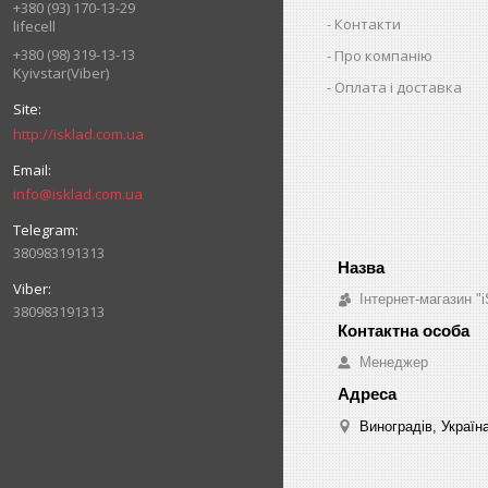
+380 (93) 170-13-29
Контакти
lifecell
+380 (98) 319-13-13
Про компанію
Kyivstar(Viber)
Оплата і доставка
http://isklad.com.ua
info@isklad.com.ua
380983191313
Інтернет-магазин "i
380983191313
Менеджер
Виноградів, Україн