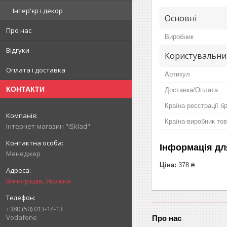
Інтер'єр і декор
Основні
Про нас
Виробник
Відгуки
Користувальни
Оплата і доставка
Артикул
КОНТАКТИ
Доставка/Оплата
Країна реєстрації б
Країна-виробник то
Інтернет-магазин "iSklad"
Інформація дл
Менеджер
Ціна:
378 ₴
Виноградів, Україна
+380 (50) 013-14-13
Vodafone
Про нас