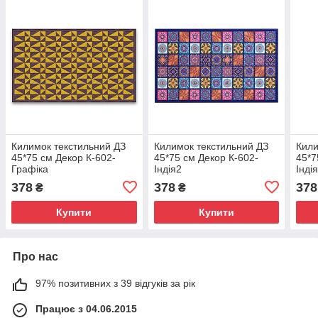
Килимок текстильний ДЗ
Килимок текстильний ДЗ
Кили
45*75 см Декор К-602-
45*75 см Декор К-602-
45*7
Графіка
Індія2
Інді
378
378
378
₴
₴
Купити
Купити
Про нас
97% позитивних з 39 відгуків за рік
Працює з 04.06.2015