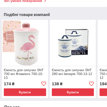
Всі умови повернення
Подібні товари компанії
Ємність для сипучих SNT
Ємність для сипучих SNT
Ємні
700 мл Фламінго 700-10-
280 мл Імперія 700-13-12
750 
13
12
174
138
194
₴
₴
Купити
Купити