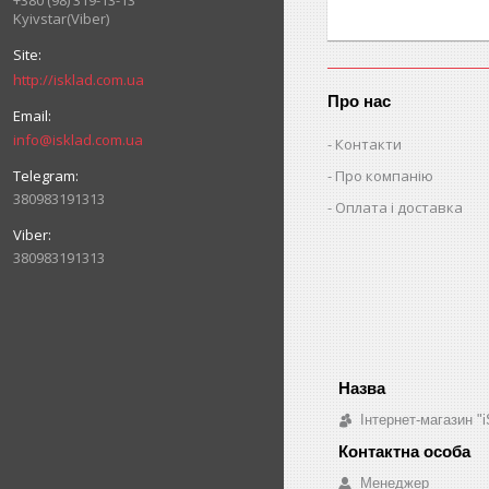
+380 (98) 319-13-13
Kyivstar(Viber)
http://isklad.com.ua
Про нас
info@isklad.com.ua
Контакти
Про компанію
380983191313
Оплата і доставка
380983191313
Інтернет-магазин "i
Менеджер