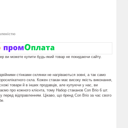
вленістю
пер ви можете купити будь-який товар не покидаючи сайту.
двійними стінками склянки не нагріваються зовні, а так само
росилікатного скла. Кожен стакан має високу якість виконання,
схожі товари й в інших продавців, але купуючи у нас, ви
аємо про кожного клієнта, тому Набор стаканов Con Brio 6 шт.
рку перед відправленням. Цікаво, що бренд Con Brio за час свого
бе.