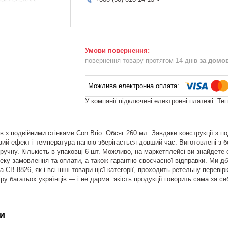
повернення товару протягом 14 днів
за домо
У компанії підключені електронні платежі. Те
в з подвійними стінками Con Brio. Обсяг 260 мл. Завдяки конструкції з по
ий ефект і температура напою зберігається довший час. Виготовлені з бо
ручну. Кількість в упаковці 6 шт. Можливо, на маркетплейсі ви знайдете 
еку замовлення та оплати, а також гарантію своєчасної відправки. Ми дб
 CB-8826, як і всі інші товари цієї категорії, проходить ретельну переві
ру багатьох українців — і не дарма: якість продукції говорить сама за се
и