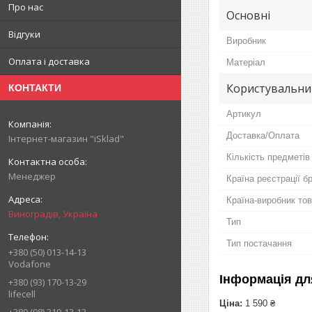
Про нас
Основні
Відгуки
Виробник
Оплата і доставка
Матеріал
Користувальни
КОНТАКТИ
Артикул
Доставка/Оплата
Інтернет-магазин "iSklad"
Кількість предметів
Менеджер
Країна реєстрації б
Країна-виробник то
Виноградів, Україна
Тип
Тип постачання
+380 (50) 013-14-13
Vodafone
Інформація дл
+380 (93) 170-13-29
lifecell
Ціна:
1 590 ₴