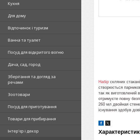
Кухня
Для дому
Відпочинок і туризм
Ванна та туалет
Посуд для відкритого вогню
Дача, сад, город
Зберігання та догляд за
Набір
скляних стакані
речами
створюється парников
так як виготовлений в
Зоотовари
отримуєте повну безп
260 мл двойная стенка
Посуд для приготування
існування здобув дові
Товари для прибирання
Інтер'єр і декор
Характеристик