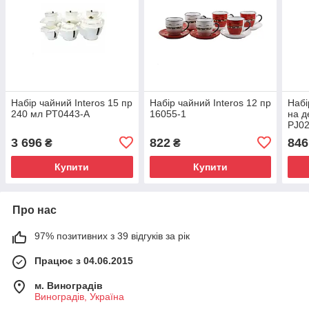
Набір чайний Interos 15 пр
Набір чайний Interos 12 пр
Набі
240 мл PT0443-A
16055-1
на д
PJ0
3 696
822
846
₴
₴
Купити
Купити
Про нас
97% позитивних з 39 відгуків за рік
Працює з 04.06.2015
м. Виноградів
Виноградів, Україна