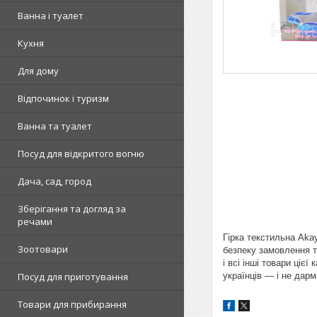
Ванна і туалет
Кухня
Для дому
Відпочинок і туризм
Ванна та туалет
Посуд для відкритого вогню
Дача, сад, город
Зберігання та догляд за
речами
Гірка текстильна Aka
Зоотовари
безпеку замовлення т
і всі інші товари ціє
українців — і не дарм
Посуд для приготування
Товари для прибирання