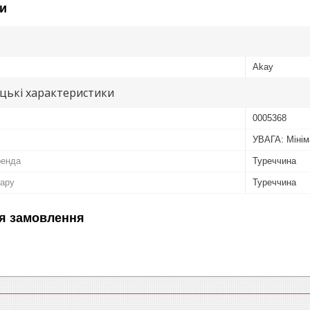
и
Akay
цькі характеристики
0005368
УВАГА: Мінім
ренда
Туреччина
вару
Туреччина
я замовлення