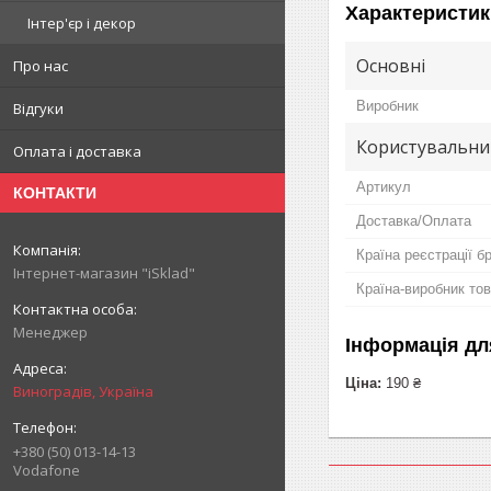
Характеристик
Інтер'єр і декор
Основні
Про нас
Виробник
Відгуки
Користувальни
Оплата і доставка
Артикул
КОНТАКТИ
Доставка/Оплата
Країна реєстрації б
Інтернет-магазин "iSklad"
Країна-виробник то
Менеджер
Інформація дл
Ціна:
190 ₴
Виноградів, Україна
+380 (50) 013-14-13
Vodafone