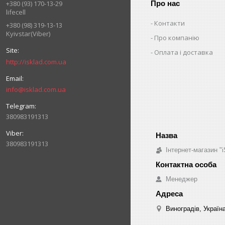
Про нас
+380 (93) 170-13-29
lifecell
Контакти
+380 (98) 319-13-13
Kyivstar(Viber)
Про компанію
Оплата і доставка
http://isklad.com.ua
info@isklad.com.ua
380983191313
380983191313
Інтернет-магазин "i
Менеджер
Виноградів, Україн