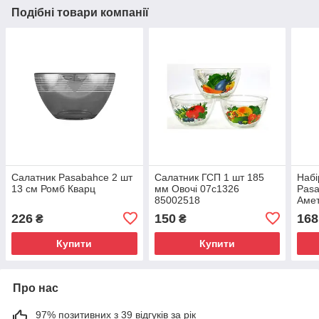
Подібні товари компанії
Салатник Pasabahce 2 шт
Салатник ГСП 1 шт 185
Набі
13 см Ромб Кварц
мм Овочі 07с1326
Pasa
85002518
Аме
226
150
168
₴
₴
Купити
Купити
Про нас
97% позитивних з 39 відгуків за рік