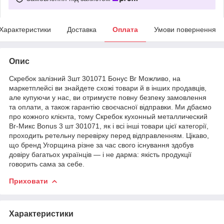
Характеристики
Доставка
Оплата
Умови повернення
Опис
Скребок залізний 3шт 301071 Бонус Вг Можливо, на
маркетплейсі ви знайдете схожі товари й в інших продавців,
але купуючи у нас, ви отримуєте повну безпеку замовлення
та оплати, а також гарантію своєчасної відправки. Ми дбаємо
про кожного клієнта, тому Скребок кухонный металлический
Вг-Микс Bonus 3 шт 301071, як і всі інші товари цієї категорії,
проходить ретельну перевірку перед відправленням. Цікаво,
що бренд Угорщина різне за час свого існування здобув
довіру багатьох українців — і не дарма: якість продукції
говорить сама за себе.
Приховати
Характеристики