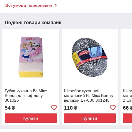
Всі умови повернення
Подібні товари компанії
Губка кухонна Вг-Мікс
Шкребок кухонний
Шкре
Bonus для тефлону
металевий Вг-Мікс Bonus
мета
301026
великий Е7-030 301248
2 шт
54
110
66
₴
₴
Купити
Купити