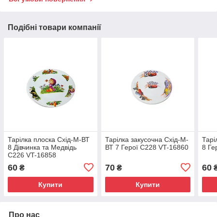
Подібні товари компанії
Тарілка плоска Схід-М-ВТ
Тарілка закусочна Схід-М-
Тарі
8 Дівчинка та Медвідь
ВТ 7 Герої C228 VT-16860
8 Ге
C226 VT-16858
60
70
60
₴
₴
Купити
Купити
Про нас