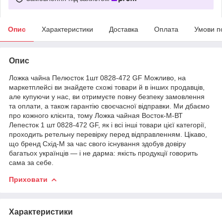
Опис
Характеристики
Доставка
Оплата
Умови п
Опис
Ложка чайна Пелюсток 1шт 0828-472 GF Можливо, на
маркетплейсі ви знайдете схожі товари й в інших продавців,
але купуючи у нас, ви отримуєте повну безпеку замовлення
та оплати, а також гарантію своєчасної відправки. Ми дбаємо
про кожного клієнта, тому Ложка чайная Восток-М-ВТ
Лепесток 1 шт 0828-472 GF, як і всі інші товари цієї категорії,
проходить ретельну перевірку перед відправленням. Цікаво,
що бренд Схід-М за час свого існування здобув довіру
багатьох українців — і не дарма: якість продукції говорить
сама за себе.
Приховати
Характеристики