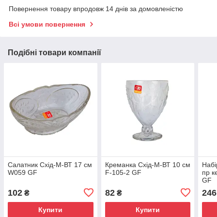
Повернення товару впродовж 14 днів за домовленістю
Всі умови повернення
Подібні товари компанії
Салатник Схід-М-ВТ 17 см
Креманка Схід-М-ВТ 10 см
Набі
W059 GF
F-105-2 GF
пр к
GF
102
82
246
₴
₴
Купити
Купити