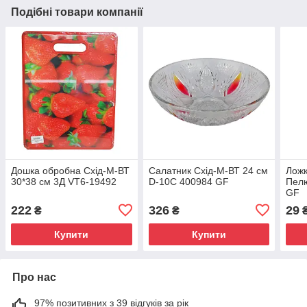
Подібні товари компанії
Дошка обробна Схід-М-ВТ
Салатник Схід-М-ВТ 24 см
Ложк
30*38 см 3Д VT6-19492
D-10C 400984 GF
Пелю
GF
222
326
29
₴
₴
Купити
Купити
Про нас
97% позитивних з 39 відгуків за рік