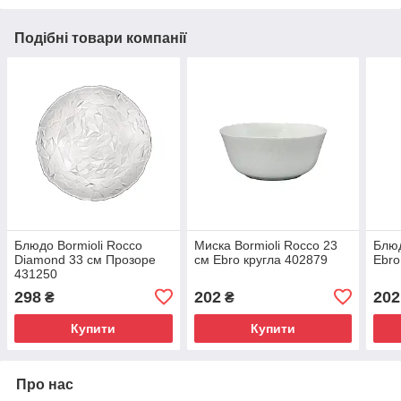
Подібні товари компанії
Блюдо Bormioli Rocco
Миска Bormioli Rocco 23
Блюд
Diamond 33 см Прозоре
см Ebro кругла 402879
Ebro
431250
298
202
202
₴
₴
Купити
Купити
Про нас