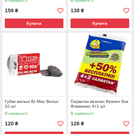
В наявності
В наявності
156
138
₴
₴
Купити
Купити
Губки мильні Вг-Мікс Bonus
Серветки віскозні Фрекен Бок
10 шт
Фламенко 4+1 шт
В наявності
В наявності
120
126
₴
₴