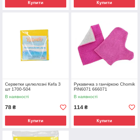
Купити
Купити
Серветки целюлозні Kefa 3
Рукавичка з ганчіркою Chomik
шт 1700-504
PIN6071 666071
В наявності
В наявності
78
114
₴
₴
Купити
Купити