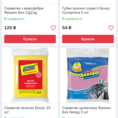
Серветка з мікрофібри
Губки кухонні пористі Бонус
Фрекен Бок ZigZag
Суперпіна 5 шт
В наявності
В наявності
120
54
₴
₴
Купити
Купити
Серветки віскозні Бонус 10
Серветки целюлозні Фрекен
шт
Бок Акорд 3 шт