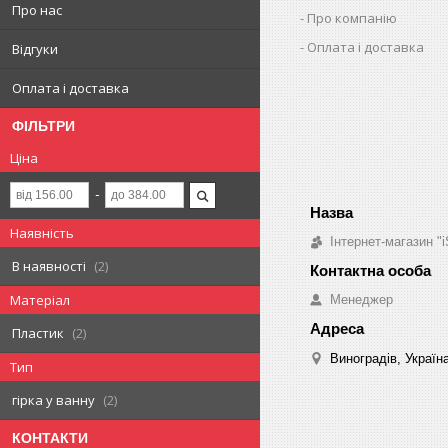
Про нас
Про компанію
Оплата і доставка
Відгуки
Оплата і доставка
ФІЛЬТРИ
Ціна
Наявність
Інтернет-магазин "i
В наявності
2
Матеріал
Менеджер
Пластик
2
Виноградів, Україн
Тип
гірка у ванну
2
КОНТАКТИ