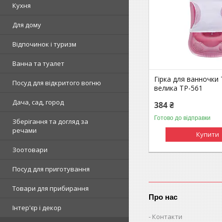
Кухня
Для дому
Відпочинок і туризм
Ванна та туалет
Гірка для ванночки
Посуд для відкритого вогню
велика TP-561
Дача, сад, город
384 ₴
Готово до відправки
Зберігання та догляд за
речами
Купити
Зоотовари
Посуд для приготування
Товари для прибирання
Про нас
Інтер'єр і декор
Контакти