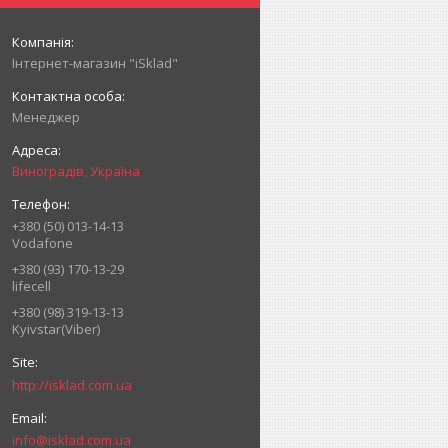
Інтернет-магазин "iSklad"
Менеджер
Виноградів, Україна
+380 (50) 013-14-13
Vodafone
+380 (93) 170-13-29
lifecell
+380 (98) 319-13-13
Kyivstar(Viber)
http://isklad.com.ua
info@isklad.com.ua