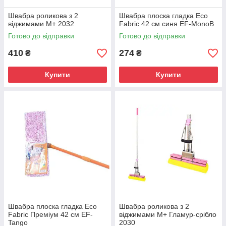
Швабра роликова з 2
Швабра плоска гладка Eco
віджимами М+ 2032
Fabric 42 см синя EF-MonoB
Готово до відправки
Готово до відправки
410
274
₴
₴
Купити
Купити
Швабра плоска гладка Eco
Швабра роликова з 2
Fabric Преміум 42 см EF-
віджимами М+ Гламур-срібло
Tango
2030