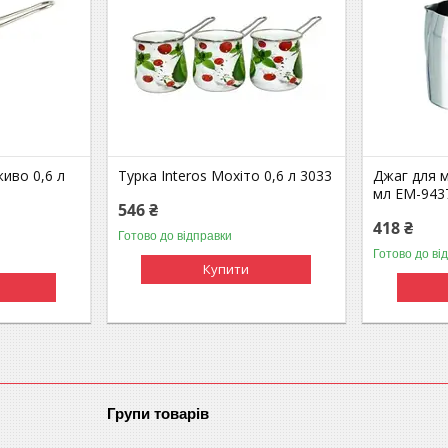
живо 0,6 л
Турка Interos Мохіто 0,6 л 3033
Джаг для 
мл EM-943
546 ₴
418 ₴
Готово до відправки
Готово до ві
Купити
Групи товарів