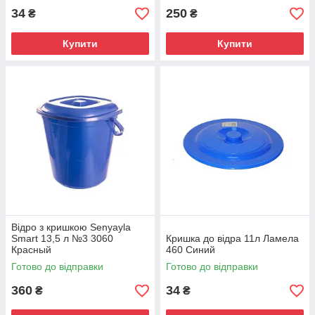
34
250
₴
₴
Купити
Купити
Відро з кришкою Senyayla
Smart 13,5 л №3 3060
Кришка до відра 11л Ламела
Красный
460 Синий
Готово до відправки
Готово до відправки
360
34
₴
₴