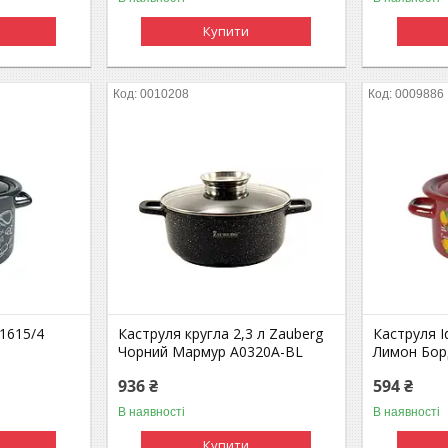
Купити
0010208
0009886
 1615/4
Каструля кругла 2,3 л Zauberg
Каструля I
Чорний Мармур A0320A-BL
Лимон Бор
936 ₴
594 ₴
В наявності
В наявності
Купити