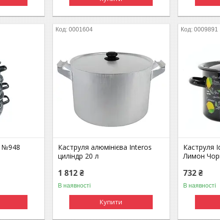
0001604
0009891
ia №948
Каструля алюмінієва Interos
Каструля Id
циліндр 20 л
Лимон Чор
1 812 ₴
732 ₴
В наявності
В наявності
Купити