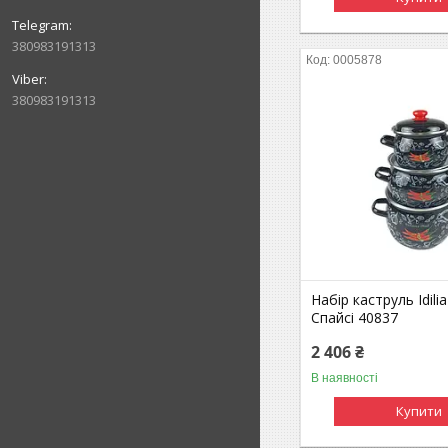
380983191313
0005878
380983191313
Набір каструль Idil
Спайсі 40837
2 406 ₴
В наявності
Купити