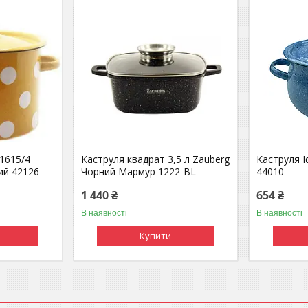
 1615/4
Каструля квадрат 3,5 л Zauberg
Каструля Id
ий 42126
Чорний Мармур 1222-BL
44010
1 440 ₴
654 ₴
В наявності
В наявності
Купити